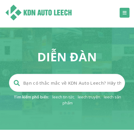
DIỄN ĐÀN
Tìm kiếm phổ biến:
leech tin tức
,
leech truyện
,
leech sản
phẩm