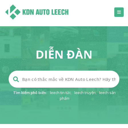
DIỄN ĐÀN
Tìm kiếm phổ biến:
leech tin tức
,
leech truyện
,
leech sản
phẩm