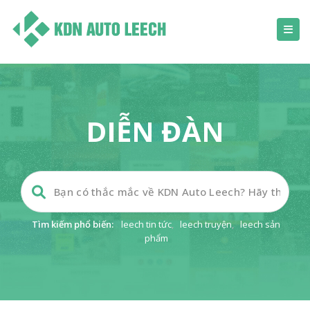
DIỄN ĐÀN
Tìm kiếm phổ biến:
leech tin tức
,
leech truyện
,
leech sản
phẩm