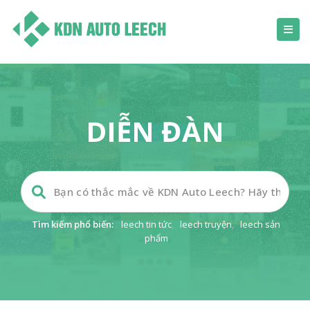
DIỄN ĐÀN
Tìm kiếm phổ biến:
leech tin tức
,
leech truyện
,
leech sản
phẩm