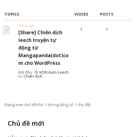
TOPICS
VOICES
POSTS
NOT SOLVED
1
1
[Share] Chiến dịch
leech truyện tự
động từ
Mangapanda(dot)co
m cho WordPress
Bắt đầu:
KDN Auto Leech
in:
Chiến dịch
Đang xem chủ đề thứ 1 (trong tổng số 1 chủ đề)
Chủ đề mới