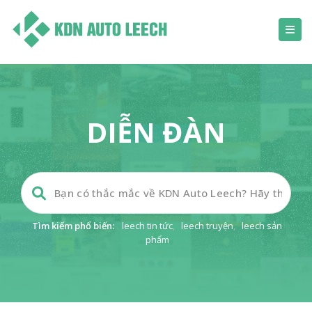
DIỄN ĐÀN
Tìm kiếm phổ biến:
leech tin tức
,
leech truyện
,
leech sản
phẩm