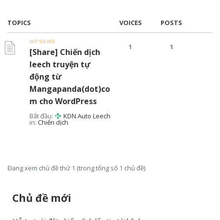
TOPICS
VOICES
POSTS
NOT SOLVED
1
1
[Share] Chiến dịch
leech truyện tự
động từ
Mangapanda(dot)co
m cho WordPress
Bắt đầu:
KDN Auto Leech
in:
Chiến dịch
Đang xem chủ đề thứ 1 (trong tổng số 1 chủ đề)
Chủ đề mới