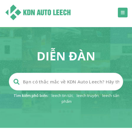
DIỄN ĐÀN
Tìm kiếm phổ biến:
leech tin tức
,
leech truyện
,
leech sản
phẩm