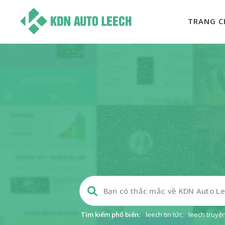
TRANG C
Tìm kiếm phổ biến:
leech tin tức
,
leech truyệ