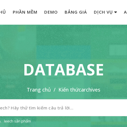
HỦ
PHẦN MỀM
DEMO
BẢNG GIÁ
DỊCH VỤ
A
DATABASE
Trang chủ
/
Kiến thức
archives
n
,
leech sản phẩm