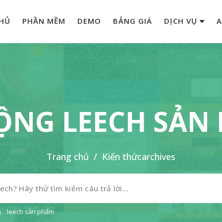
HỦ
PHẦN MỀM
DEMO
BẢNG GIÁ
DỊCH VỤ
A
ỘNG LEECH SẢN
Trang chủ
/
Kiến thức
archives
n
,
leech sản phẩm