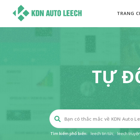
TRANG C
TỰ Đ
Tìm kiếm phổ biến:
leech tin tức
,
leech truyệ