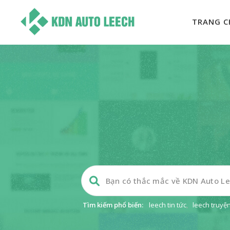
TRANG C
Tìm kiếm phổ biến:
leech tin tức
,
leech truyệ