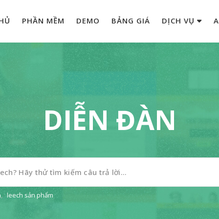
HỦ
PHẦN MỀM
DEMO
BẢNG GIÁ
DỊCH VỤ
A
DIỄN ĐÀN
n
,
leech sản phẩm