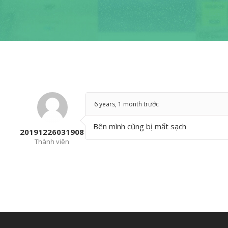
6 years, 1 month trước
Bên mình cũng bị mất sạch
20191226031908
Thành viên