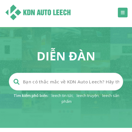
DIỄN ĐÀN
Tìm kiếm phổ biến:
leech tin tức
,
leech truyện
,
leech sản
phẩm