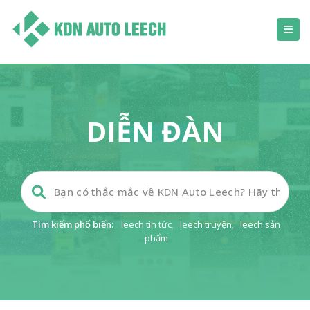
DIỄN ĐÀN
Tìm kiếm phổ biến:
leech tin tức
,
leech truyện
,
leech sản
phẩm