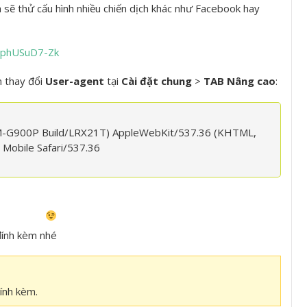
h sẽ thử cấu hình nhiều chiến dịch khác như Facebook hay
WphUSuD7-Zk
n thay đổi
User-agent
tại
Cài đặt chung
>
TAB Nâng cao
:
; SM-G900P Build/LRX21T) AppleWebKit/537.36 (KHTML,
 Mobile Safari/537.36
đính kèm nhé
ính kèm.