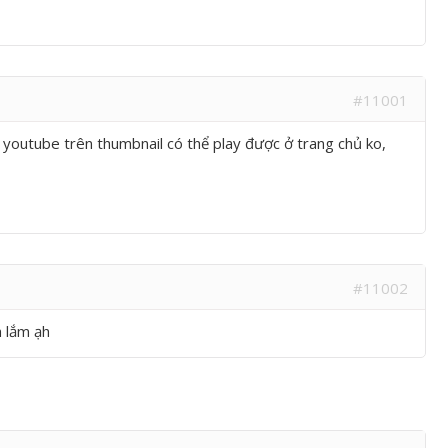
#11001
o youtube trên thumbnail có thể play được ở trang chủ ko,
#11002
h lắm ạh