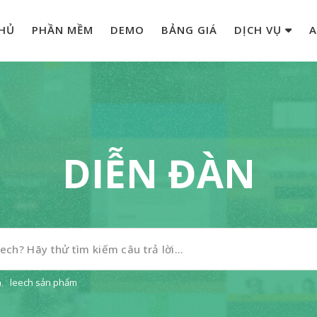
HỦ
PHẦN MỀM
DEMO
BẢNG GIÁ
DỊCH VỤ
A
DIỄN ĐÀN
n
,
leech sản phẩm