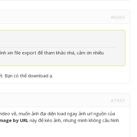
#6065
ình xin file export để tham khảo nhá, cảm ơn nhiều
ết. Bạn có thể download ạ.
#7935
video về, muốn ảnh đại diện load ngay ảnh url nguồn của
Image by URL
này để kéo ảnh, nhưng mình không cấu hình