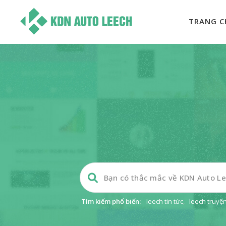
TRANG C
Tìm kiếm phổ biến:
leech tin tức
,
leech truyệ