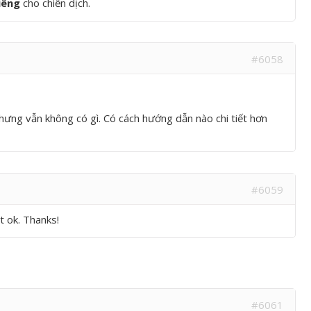
iêng
cho chiến dịch.
#6058
ưng vẫn không có gì. Có cách hướng dẫn nào chi tiết hơn
#6059
 ok. Thanks!
#6061