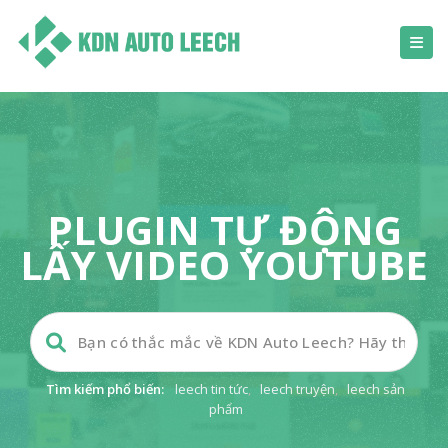
PLUGIN TỰ ĐỘNG
LẤY VIDEO YOUTUBE
Tìm kiếm phổ biến:
leech tin tức
,
leech truyện
,
leech sản
phẩm