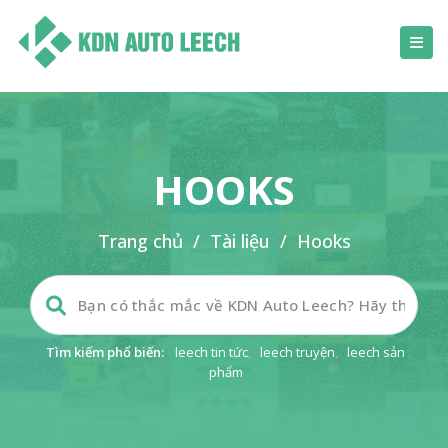
HOOKS
Trang chủ
/
Tài liệu
/
Hooks
Tìm kiếm phổ biến:
leech tin tức
,
leech truyện
,
leech sản
phẩm