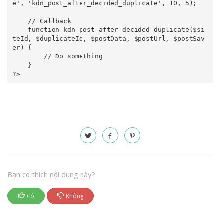
e', 'kdn_post_after_decided_duplicate', 10, 5);

    // Callback

    function kdn_post_after_decided_duplicate($si
teId, $duplicateId, $postData, $postUrl, $postSav
er) {

        // Do something

    }

?>
Bạn có thích nội dung này?
Có
Không