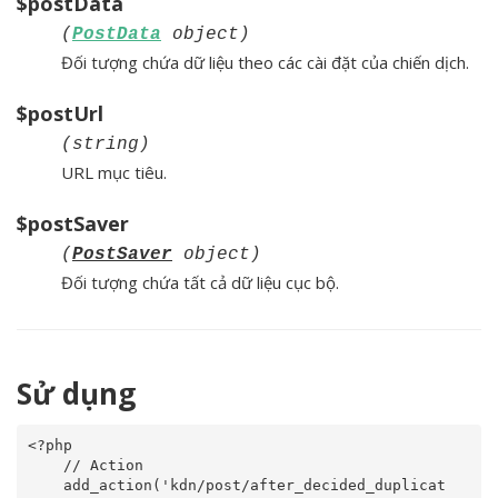
$postData
(
PostData
object)
Đối tượng chứa dữ liệu theo các cài đặt của chiến dịch.
$postUrl
(string)
URL mục tiêu.
$postSaver
(
PostSaver
object)
Đối tượng chứa tất cả dữ liệu cục bộ.
Sử dụng
<?php

    // Action

    add_action('kdn/post/after_decided_duplicat