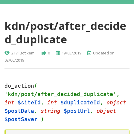
kdn/post/after_decide
d_duplicate
217 lượt xem
0
19/03/2019
Updated on
02/06/2019
do_action
(
'kdn/post/after_decided_duplicate',
int
$siteId
,
int
$duplicateId
,
object
$postData
,
string
$postUrl
,
object
$postSaver
)