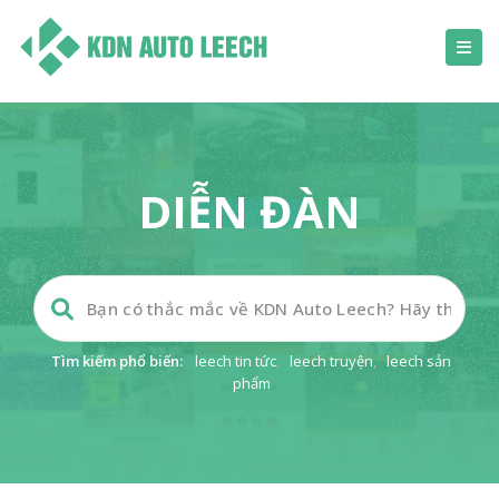
DIỄN ĐÀN
Tìm kiếm phổ biến:
leech tin tức
,
leech truyện
,
leech sản
phẩm