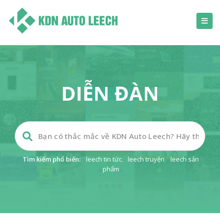
DIỄN ĐÀN
Tìm kiếm phổ biến:
leech tin tức
,
leech truyện
,
leech sản
phẩm