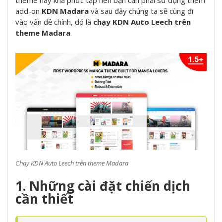
theme này khá phức tạp nên bạn cần phải sử dụng thêm
add-on
KDN Madara
và sau đây chúng ta sẽ cùng đi
vào vấn đề chính, đó là
chạy KDN Auto Leech trên
theme Madara
.
Chạy KDN Auto Leech trên theme Madara
1. Những cài đặt chiến dịch
cần thiết