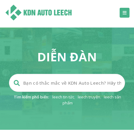
DIỄN ĐÀN
Tìm kiếm phổ biến:
leech tin tức
,
leech truyện
,
leech sản
phẩm