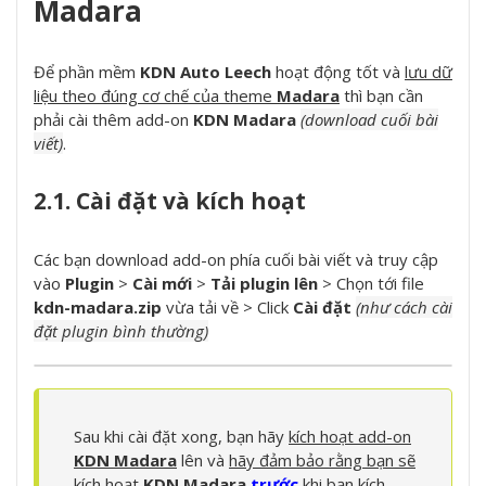
Madara
Để phần mềm
KDN Auto Leech
hoạt động tốt và
lưu dữ
liệu theo đúng cơ chế của theme
Madara
thì bạn cần
phải cài thêm add-on
KDN Madara
(download cuối bài
viết)
.
2.1. Cài đặt và kích hoạt
Các bạn download add-on phía cuối bài viết và truy cập
vào
Plugin
>
Cài mới
>
Tải plugin lên
> Chọn tới file
kdn-madara.zip
vừa tải về > Click
Cài đặt
(như cách cài
đặt plugin bình thường)
Sau khi cài đặt xong, bạn hãy
kích hoạt add-on
KDN Madara
lên và
hãy đảm bảo rằng bạn sẽ
kích hoạt
KDN Madara
trước
khi bạn kích