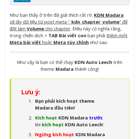
Như bạn thấy ở trên đã giải thích rất rõ.
KDN Madara
sẽ lấy dữ liệu từ post meta “
_kdn_chapter_volume
” để
đặt làm
Volume
cho chapter
. Điều này có nghĩa rằng,
trong chiến dịch >
TAB Bài viết con
bạn phải
thêm một
Meta bài viết
hoặc
Meta tùy chỉnh
như sau:
Như vậy là bạn có thể chạy
KDN Auto Leech
trên
theme
Madara
thành công!
Lưu ý:
Bạn phải kích hoạt theme
Madara đầu tiên!
Kích hoạt
KDN Madara
trước
khi
kích hoạt
KDN Auto Leech
!
Ngừng kích hoạt
KDN Madara