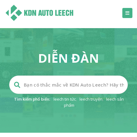
DIỄN ĐÀN
Tìm kiếm phổ biến:
leech tin tức
,
leech truyện
,
leech sản
phẩm