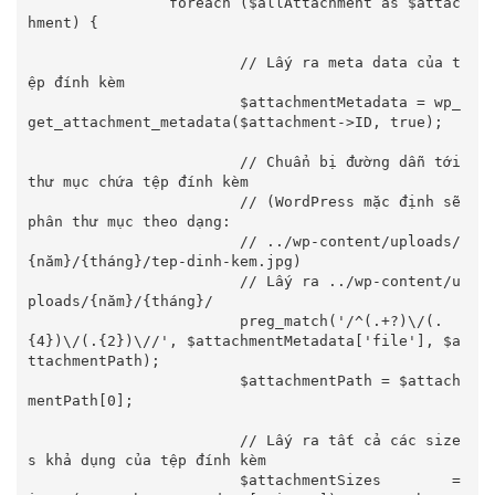
		foreach ($allAttachment as $attac
hment) {

			// Lấy ra meta data của t
ệp đính kèm

			$attachmentMetadata = wp_
get_attachment_metadata($attachment->ID, true);

			// Chuẩn bị đường dẫn tới 
thư mục chứa tệp đính kèm

			// (WordPress mặc định sẽ 
phân thư mục theo dạng:

			// ../wp-content/uploads/
{năm}/{tháng}/tep-dinh-kem.jpg)

			// Lấy ra ../wp-content/u
ploads/{năm}/{tháng}/

			preg_match('/^(.+?)\/(.
{4})\/(.{2})\//', $attachmentMetadata['file'], $a
ttachmentPath);

			$attachmentPath = $attach
mentPath[0];

			// Lấy ra tất cả các size
s khả dụng của tệp đính kèm

			$attachmentSizes 	= 