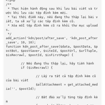
<?php

/**

 * Thực hiện hành động sau khi lưu bài viết và tr
ước khi lưu các tệp đính kèm mới.

 * Tại thời điểm này, nếu đang thu thập lại bài v
iết, ta sẽ xử lý các tệp đính kèm cũ.

 * Xóa mỗi tệp đính kèm cũ ra khỏi thư mục upload
s.

 */

add_action('kdn/post/after_save', 'kdn_post_after
_save', 10, 10);

function kdn_post_after_save($data, $postData, $p
ostBot, $postSaver, $siteId, $postUrl, $urlTuple, 
$isRecrawl, $postId, $isFirstPage) {

	// Nếu đang thu thập lại, hãy tiến hành

	if ($isRecrawl) {

		// Lấy ra tất cả tệp đính kèm cũ 
của bài viết

		$allAttachment = get_attached_med
ia('', $postId);

		// Bắt đầu xử lý từng tệp đính kè
m
