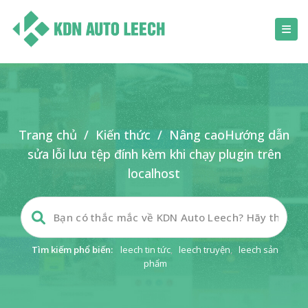
Trang chủ
/
Kiến thức
/
Nâng cao
Hướng dẫn
sửa lỗi lưu tệp đính kèm khi chạy plugin trên
localhost
Tìm kiếm phổ biến:
leech tin tức
,
leech truyện
,
leech sản
phẩm