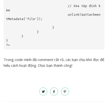
				// Xóa tệp đính k
èm

				unlink($attachmen
tMetadata['file']);

			}

		}

	}

}

?>
Trong code mình đã comment rất rõ, các bạn chịu khó đọc để
hiểu cách hoạt động. Chúc bạn thành công!