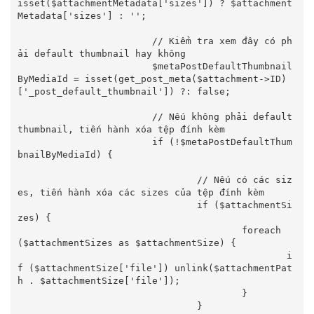
isset($attachmentMetadata['sizes']) ? $attachment
Metadata['sizes'] : '';

			// Kiểm tra xem đây có ph
ải default thumbnail hay không

			$metaPostDefaultThumbnail
ByMediaId = isset(get_post_meta($attachment->ID)
['_post_default_thumbnail']) ?: false;

			// Nếu không phải default 
thumbnail, tiến hành xóa tệp đính kèm

			if (!$metaPostDefaultThum
bnailByMediaId) {

				// Nếu có các siz
es, tiến hành xóa các sizes của tệp đính kèm

				if ($attachmentSi
zes) {

					foreach 
($attachmentSizes as $attachmentSize) {

						i
f ($attachmentSize['file']) unlink($attachmentPat
h . $attachmentSize['file']);

					}

				}
