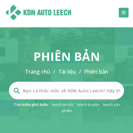
PHIÊN BẢN
Trang chủ
/
Tài liệu
/
Phiên bản
Tìm kiếm phổ biến:
leech tin tức
,
leech truyện
,
leech sản
phẩm