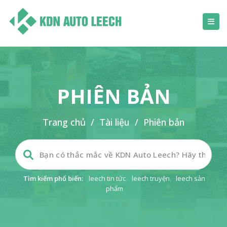
PHIÊN BẢN
Trang chủ
/
Tài liệu
/
Phiên bản
Tìm kiếm phổ biến:
leech tin tức
,
leech truyện
,
leech sản
phẩm