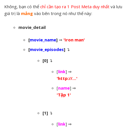
Không, bạn có thể
chỉ cần tạo ra 1 Post Meta duy nhất
và lưu
giá trị là
mảng
vào bên trong nó như thế này:
movie_detail
[
movie_name
]
⇒
'Iron man'
[
movie_episodes
]
↴
[0]
↴
[
link
] ⇒
'http://…'
[
name
] ⇒
'Tập 1'
[1]
↴
[
link
] ⇒