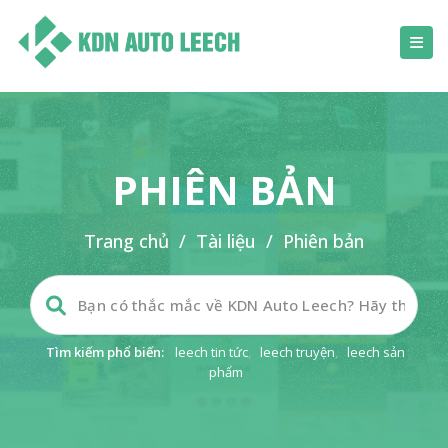
PHIÊN BẢN
Trang chủ
/
Tài liệu
/
Phiên bản
Tìm kiếm phổ biến:
leech tin tức
,
leech truyện
,
leech sản
phẩm