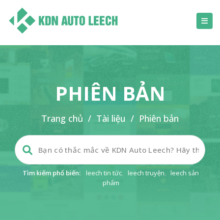
PHIÊN BẢN
Trang chủ
/
Tài liệu
/
Phiên bản
Tìm kiếm phổ biến:
leech tin tức
,
leech truyện
,
leech sản
phẩm