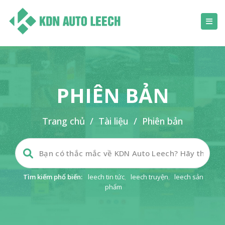
PHIÊN BẢN
Trang chủ
/
Tài liệu
/
Phiên bản
Tìm kiếm phổ biến:
leech tin tức
,
leech truyện
,
leech sản
phẩm